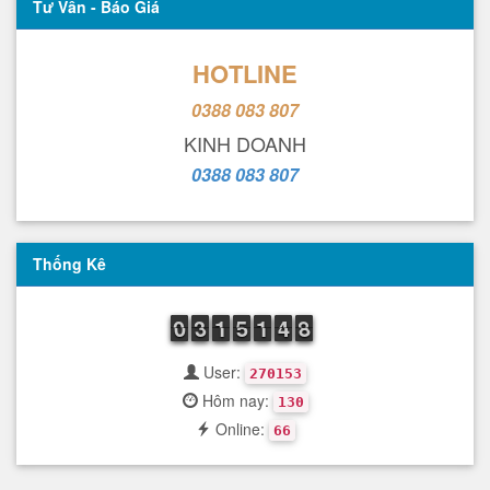
Tư Vấn - Báo Giá
HOTLINE
0388 083 807
KINH DOANH
0388 083 807
Thống Kê
9
0
0
2
3
3
1
1
1
4
5
5
1
1
1
3
4
4
7
8
8
User:
270153
Hôm nay:
130
Online:
66