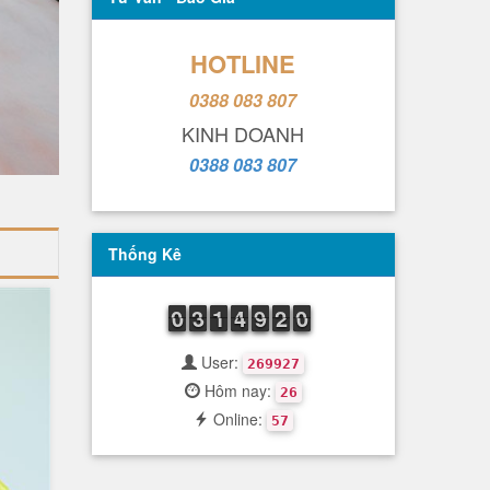
HOTLINE
0388 083 807
KINH DOANH
0388 083 807
Thống Kê
9
0
0
2
3
3
1
1
1
3
4
4
8
9
9
1
2
2
9
0
0
User:
269927
Hôm nay:
26
Online:
57