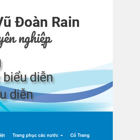
iệt
Trang phục các nước
Cổ Trang