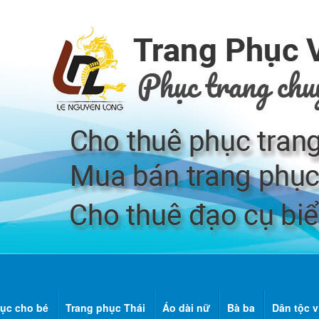
ục cho bé
Trang phục Thái
Áo dài nữ
Bà ba
Dân tộc v