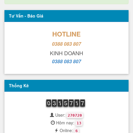
Tư Vấn - Báo Giá
HOTLINE
0388 083 807
KINH DOANH
0388 083 807
Thống Kê
9
0
0
2
3
3
1
1
1
4
5
5
6
7
7
1
1
1
6
7
7
User:
270720
Hôm nay:
13
Online:
6