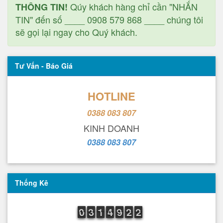
Qúy khách hàng chỉ cần "NHẮN
THÔNG TIN!
TIN" đến số ____ 0908 579 868 ____ chúng tôi
sẽ gọi lại ngay cho Quý khách.
Tư Vấn - Báo Giá
HOTLINE
0388 083 807
KINH DOANH
0388 083 807
Thống Kê
9
0
0
2
3
3
1
1
1
3
4
4
8
9
9
1
2
2
1
2
2