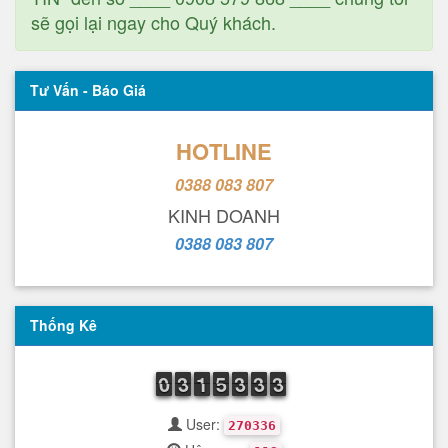
sẽ gọi lại ngay cho Quý khách.
Tư Vấn - Báo Giá
HOTLINE
0388 083 807
KINH DOANH
0388 083 807
Thống Kê
9
0
0
2
3
3
1
1
1
4
5
5
2
3
3
2
3
3
2
3
3
User:
270336