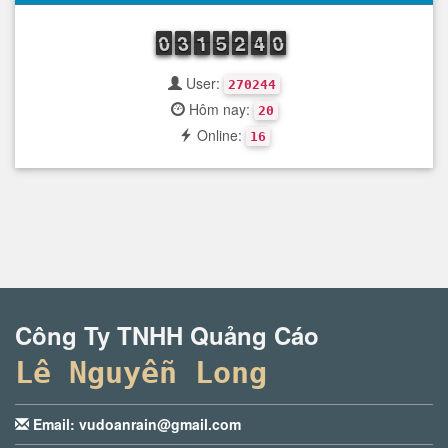
9
0
0
2
3
3
1
1
1
4
5
5
1
2
2
3
4
4
9
0
0
User:
270244
Hôm nay:
20
Online:
16
Công Ty TNHH Quảng Cáo
Lê Nguyễn Long
Email: vudoanrain@gmail.com