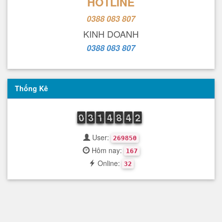
HOTLINE
0388 083 807
KINH DOANH
0388 083 807
Thống Kê
9
0
0
2
3
3
1
1
1
3
4
4
7
8
8
3
4
4
1
2
2
User:
269850
Hôm nay:
167
Online:
32